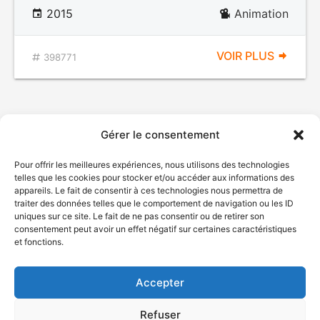
2015
Animation
VOIR PLUS
398771
Gérer le consentement
Pour offrir les meilleures expériences, nous utilisons des technologies
telles que les cookies pour stocker et/ou accéder aux informations des
appareils. Le fait de consentir à ces technologies nous permettra de
traiter des données telles que le comportement de navigation ou les ID
uniques sur ce site. Le fait de ne pas consentir ou de retirer son
© Gouvernement du Québec, 2026
consentement peut avoir un effet négatif sur certaines caractéristiques
et fonctions.
Nous joindre
Plan du site
Accepter
Accessibilité
Accès à l'information
Refuser
Déclaration de services