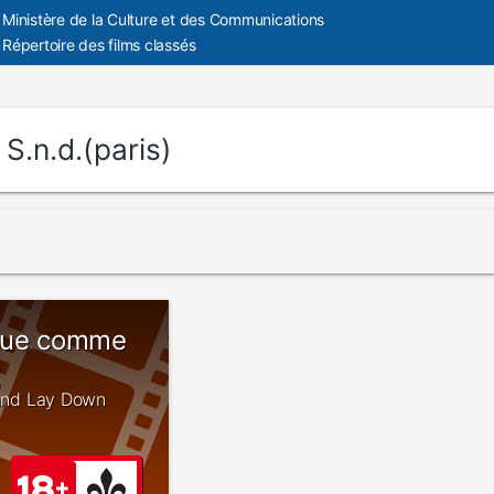
Ministère de la Culture et des Communications
Répertoire des films classés
:
S.n.d.(paris)
eue comme
e
p and Lay Down