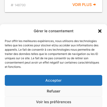
VOIR PLUS
148700
Gérer le consentement
Pour offrir les meilleures expériences, nous utilisons des technologies
telles que les cookies pour stocker et/ou accéder aux informations des
appareils. Le fait de consentir à ces technologies nous permettra de
traiter des données telles que le comportement de navigation ou les ID
uniques sur ce site. Le fait de ne pas consentir ou de retirer son
© Gouvernement du Québec, 2026
consentement peut avoir un effet négatif sur certaines caractéristiques
et fonctions.
Nous joindre
Plan du site
Accepter
Accessibilité
Accès à l'information
Refuser
Déclaration de services
Politique de confidentialité
Voir les préférences