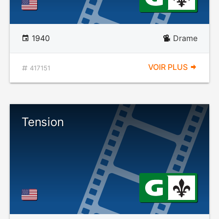
1940
Drame
VOIR PLUS
417151
Tension