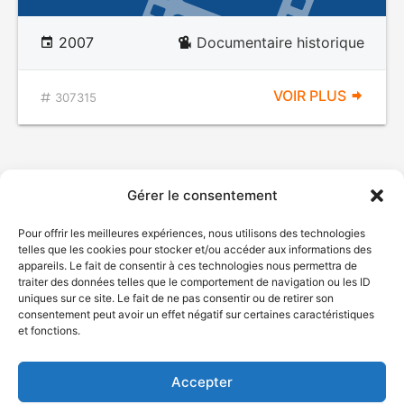
2007
Documentaire historique
VOIR PLUS
307315
Gérer le consentement
Pour offrir les meilleures expériences, nous utilisons des technologies
telles que les cookies pour stocker et/ou accéder aux informations des
appareils. Le fait de consentir à ces technologies nous permettra de
traiter des données telles que le comportement de navigation ou les ID
uniques sur ce site. Le fait de ne pas consentir ou de retirer son
© Gouvernement du Québec, 2026
consentement peut avoir un effet négatif sur certaines caractéristiques
et fonctions.
Nous joindre
Plan du site
Accepter
Accessibilité
Accès à l'information