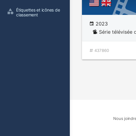
Étiquettes et icônes de 
classement
2023
Série télévisée 
437860
Nous joindr