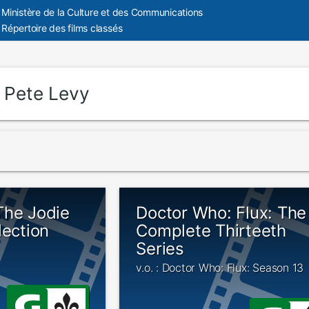
Ministère de la Culture et des Communications
Répertoire des films classés
:
Pete Levy
The Jodie
Doctor Who: Flux: The
lection
Complete Thirteeth
Series
v.o. : Doctor Who: Flux: Season 13