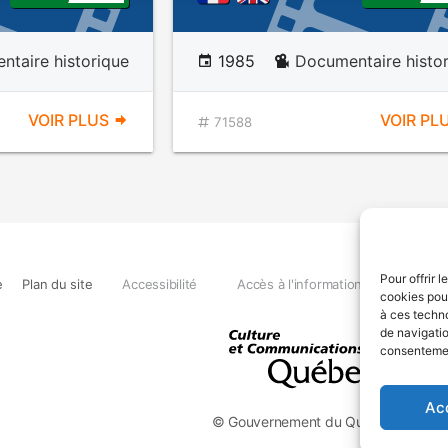
taire historique
1985
Documentaire histo
VOIR PLUS
VOIR PL
71588
Pour offrir 
e
Plan du site
Accessibilité
Accès à l'information
Déclara
cookies pour
à ces techn
de navigatio
consentement
Ac
© Gouvernement du Québec, 2026