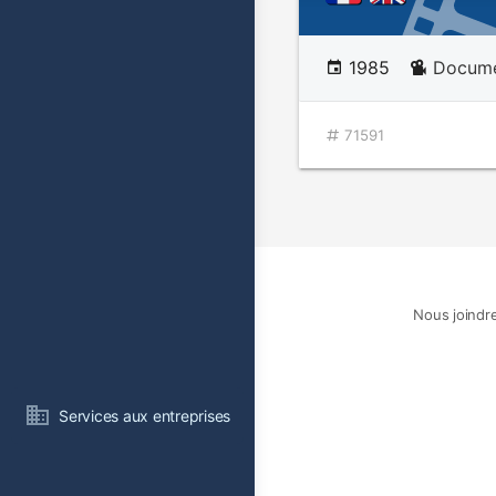
1985
Documen
71591
Nous joindr
Services aux entreprises