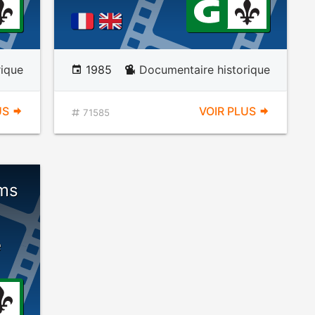
rique
1985
Documentaire historique
US
VOIR PLUS
71585
lms
e