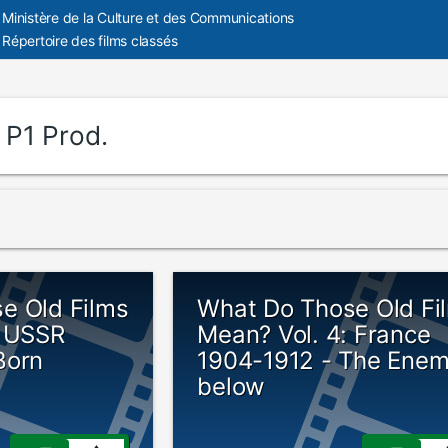
Ministère de la Culture et des Communications
Répertoire des films classés
:
P1 Prod.
e Old Films
What Do Those Old Fi
: USSR
Mean? Vol. 4: France
Born
1904-1912 - The Ene
below