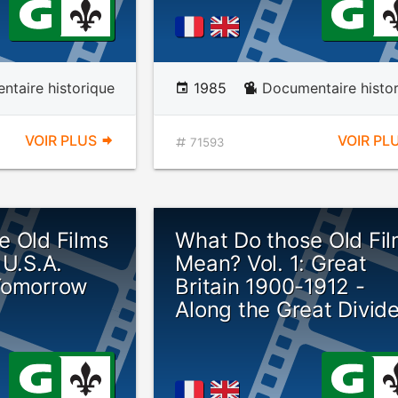
taire historique
1985
Documentaire histo
VOIR PLUS
VOIR PL
71593
e Old Films
What Do those Old Fi
 U.S.A.
Mean? Vol. 1: Great
Tomorrow
Britain 1900-1912 -
Along the Great Divid