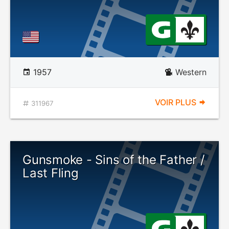
1957
Western
VOIR PLUS
311967
Gunsmoke - Sins of the Father /
Last Fling