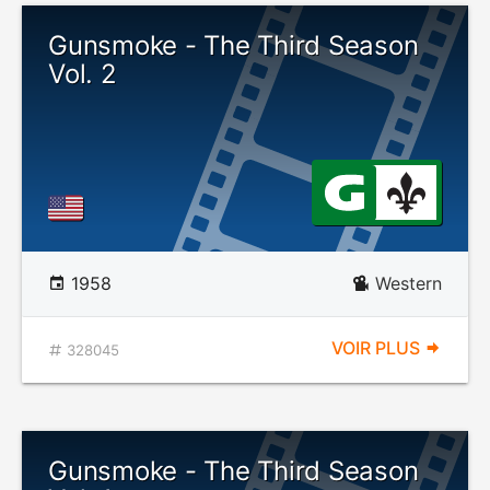
Gunsmoke - The Third Season
Vol. 2
1958
Western
VOIR PLUS
328045
Gunsmoke - The Third Season