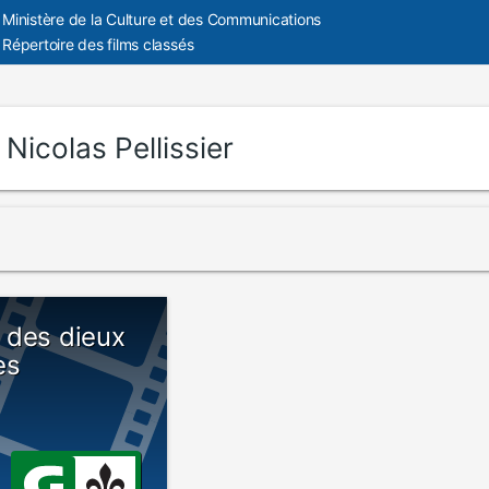
Ministère de la Culture et des Communications
Répertoire des films classés
:
Nicolas Pellissier
le des dieux
es