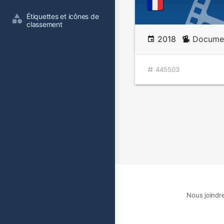
Étiquettes et icônes de 
classement
2018
Documen
445503
Nous joindr