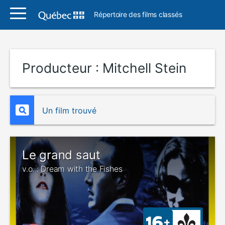
Répertoire des films classés
Producteur :
Mitchell Stein
Un film trouvé
Le grand saut
v.o. : Dream with the Fishes