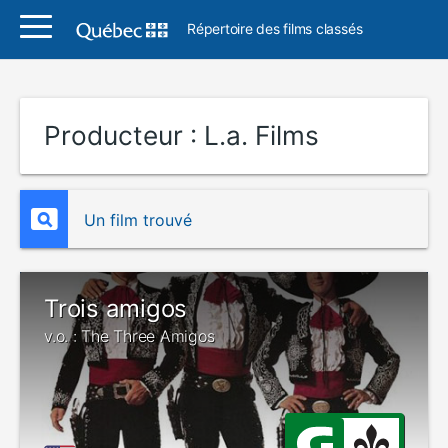
Répertoire des films classés
Producteur :
L.a. Films
Un film trouvé
Trois amigos
v.o. : The Three Amigos