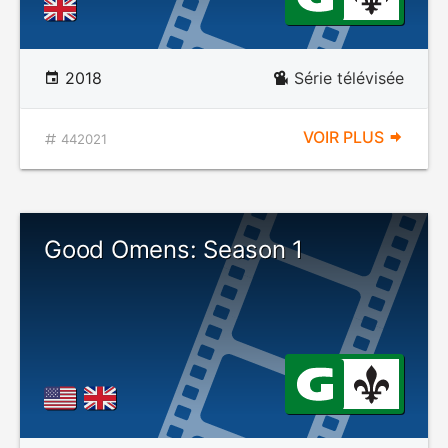
2018
Série télévisée
VOIR PLUS
442021
Good Omens: Season 1