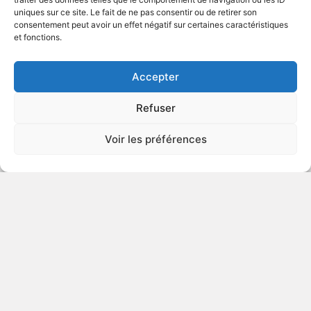
uniques sur ce site. Le fait de ne pas consentir ou de retirer son
1982
Série télévisée
consentement peut avoir un effet négatif sur certaines caractéristiques
et fonctions.
VOIR PLUS
195956
Accepter
Refuser
Dr. Who: Delta and the
Voir les préférences
Bannermen
1987
Série télévisée de science-fiction