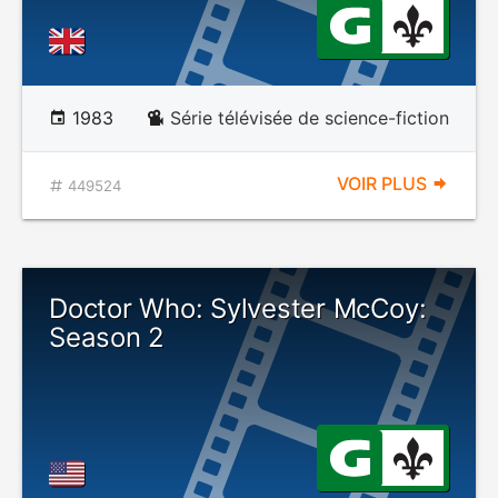
1983
Série télévisée de science-fiction
VOIR PLUS
449524
Doctor Who: Sylvester McCoy:
Season 2