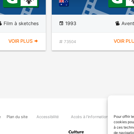
Film à sketches
1993
Avent
VOIR PLUS
VOIR PL
73504
e
Plan du site
Accessibilité
Accès à l'information
Déclara
Pour offrir 
cookies pour
à ces techn
de navigatio