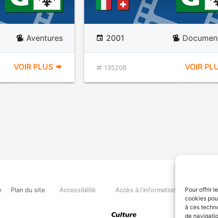
Aventures
2001
Document
VOIR PLUS
VOIR PL
135208
e
Plan du site
Accessibilité
Accès à l'information
Déclara
Pour offrir 
cookies pour
à ces techn
de navigatio