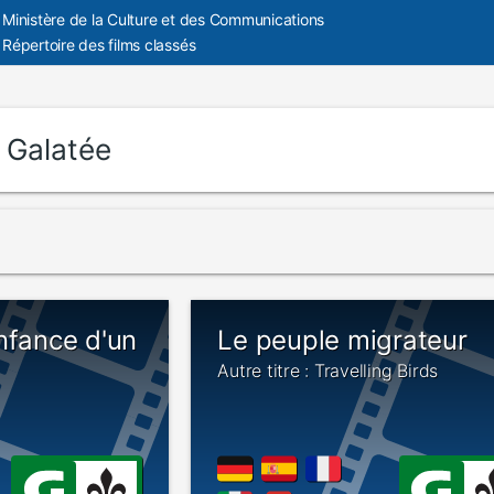
Ministère de la Culture et des Communications
Répertoire des films classés
:
Galatée
nfance d'un
Le peuple migrateur
Autre titre : Travelling Birds