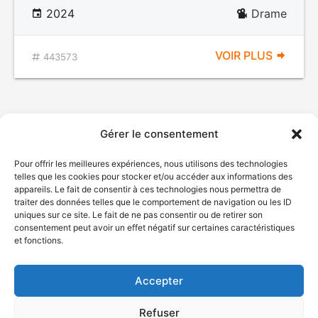
2024
Drame
VOIR PLUS
443573
Gérer le consentement
Pour offrir les meilleures expériences, nous utilisons des technologies
telles que les cookies pour stocker et/ou accéder aux informations des
appareils. Le fait de consentir à ces technologies nous permettra de
traiter des données telles que le comportement de navigation ou les ID
uniques sur ce site. Le fait de ne pas consentir ou de retirer son
© Gouvernement du Québec, 2026
consentement peut avoir un effet négatif sur certaines caractéristiques
et fonctions.
Nous joindre
Plan du site
Accepter
Accessibilité
Accès à l'information
Refuser
Déclaration de services