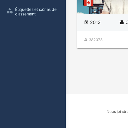
Étiquettes et icônes de 
classement
2013
C
382078
Nous joindr