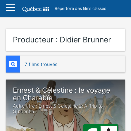
Répertoire des films classés
Producteur :
Didier Brunner
7 films trouvés
Ernest & Célestine : le voyage
en Charabïe
Autre titre : Ernest & Celestine 2: A Trip to
Gibberitia