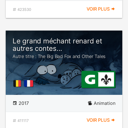
VOIR PLUS
423530
Le grand méchant renard et
autres contes...
Autre titre : The Big Bad Fox and Other Tales
2017
Animation
VOIR PLUS
411117