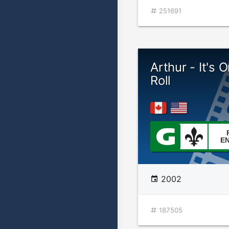
251691
Arthur - It's O
Roll
E
2002
187505