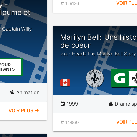
VOIR PL
y -
159136
llaume et
- Captain Willy
Marilyn Bell: Une histo
de coeur
v.o. : Heart: The Marilyn Bell Story
POUR
NFANTS
Animation
1999
Drame spo
VOIR PLUS
VOIR PL
144897