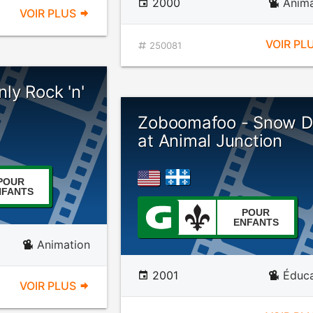
2000
Anima
VOIR PLUS
VOIR PL
250081
nly Rock 'n'
Zoboomafoo - Snow D
at Animal Junction
POUR
NFANTS
POUR
ENFANTS
Animation
2001
Éduca
VOIR PLUS