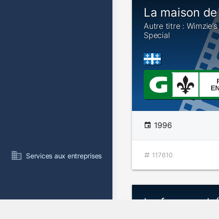
La maison de
Autre titre : Wimzie'
Special
E
1996
117610
Services aux entreprises
La face caché
lune