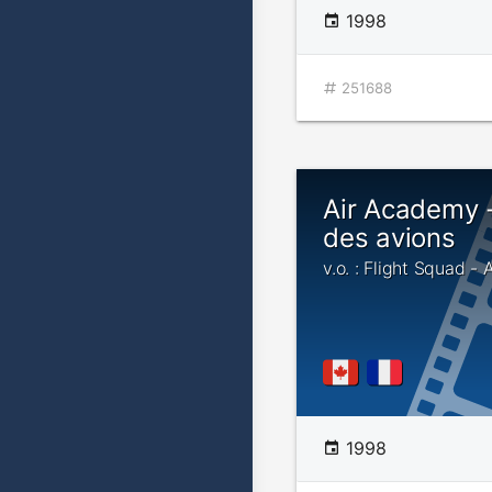
1998
251688
Air Academy 
des avions
v.o. : Flight Squad - 
1998