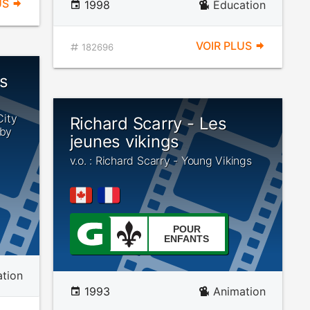
US
1998
Éducation
VOIR PLUS
182696
is
City
Richard Scarry - Les
 by
jeunes vikings
v.o. : Richard Scarry - Young Vikings
POUR
ENFANTS
tion
1993
Animation