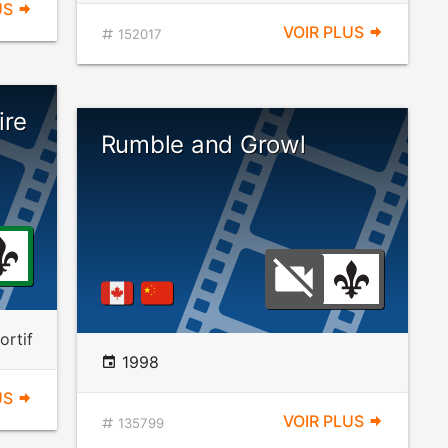
US
VOIR PLUS
152017
ire
Rumble and Growl
rtif
1998
US
VOIR PLUS
135799