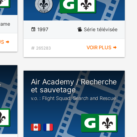
rame
1997
Série télévisée
US
VOIR PLUS
265283
Air Academy / Recherche
e
et sauvetage
v.o. : Flight Squad: Search and Rescue