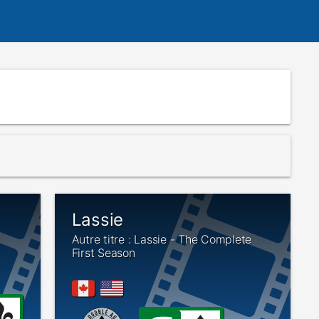
Lassie
Autre titre : Lassie - The Complete
First Season