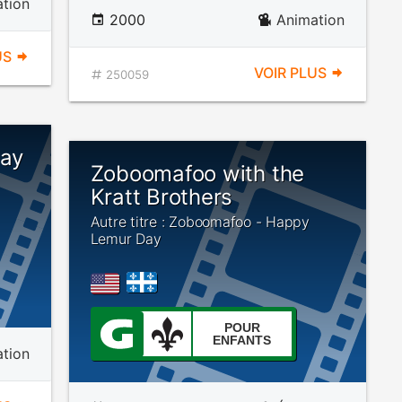
tion
2000
Animation
US
VOIR PLUS
250059
ay
Zoboomafoo with the
Kratt Brothers
Autre titre : Zoboomafoo - Happy
Lemur Day
POUR
ENFANTS
tion