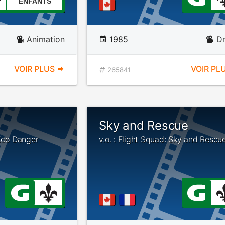
ENFANTS
Animation
1985
D
VOIR PLUS
VOIR PL
265841
Sky and Rescue
 Eco Danger
v.o. : Flight Squad: Sky and Rescu