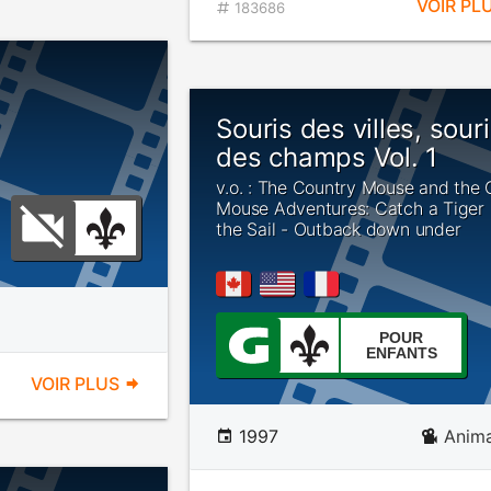
VOIR PL
183686
Souris des villes, sour
des champs Vol. 1
v.o. : The Country Mouse and the 
Mouse Adventures: Catch a Tiger
the Sail - Outback down under
POUR
ENFANTS
VOIR PLUS
1997
Anima