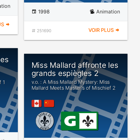
tion
1998
Animation
US
VOIR PLUS
251690
les
Miss Mallard affronte les
grands espiègles 2
v.o. : A Miss Mallard Mystery: Miss
f 1
Mallard Meets Master's of Mischief 2