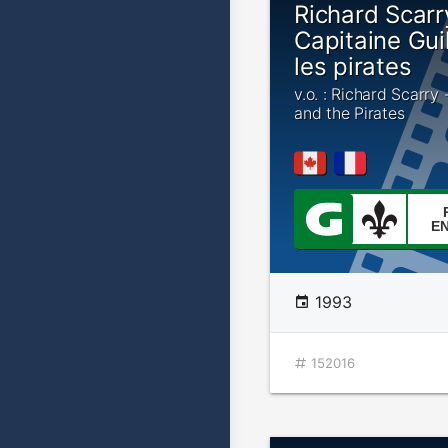
Richard Scarr
Capitaine Gui
les pirates
v.o. : Richard Scarry 
and the Pirates
E
1993
152016