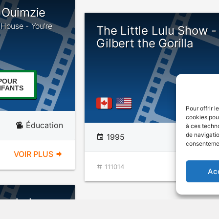
 Ouimzie
s House - You're
The Little Lulu Show -
Gilbert the Gorilla
POUR
NFANTS
Pour offrir 
cookies pour
Éducation
à ces techn
de navigatio
1995
Anima
consentement
VOIR PLUS
VOIR PL
111014
Ac
e de la