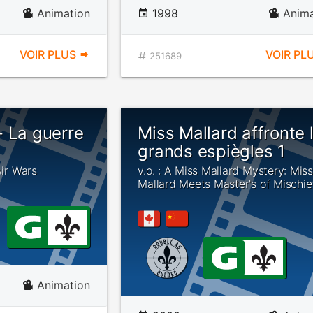
Animation
1998
Anima
VOIR PLUS
VOIR PL
251689
- La guerre
Miss Mallard affronte 
grands espiègles 1
Air Wars
v.o. : A Miss Mallard Mystery: Miss
Mallard Meets Master's of Mischie
Animation