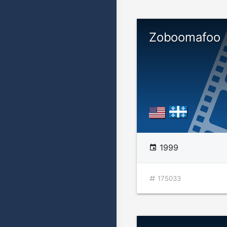
Zoboomafoo
1999
175033