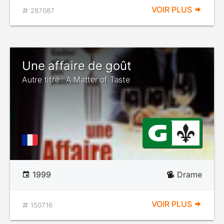
VOIR PLUS
287087
Une affaire de goût
Autre titre : A Matter of Taste
1999
Drame
VOIR PLUS
150716