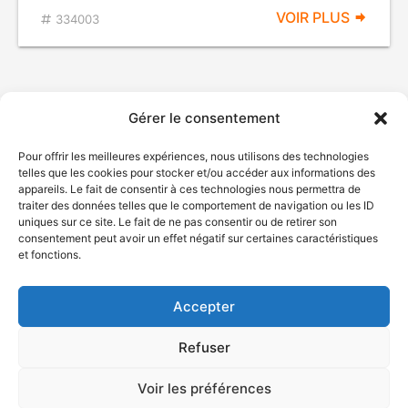
VOIR PLUS
334003
Gérer le consentement
Pour offrir les meilleures expériences, nous utilisons des technologies
telles que les cookies pour stocker et/ou accéder aux informations des
appareils. Le fait de consentir à ces technologies nous permettra de
traiter des données telles que le comportement de navigation ou les ID
uniques sur ce site. Le fait de ne pas consentir ou de retirer son
© Gouvernement du Québec, 2026
consentement peut avoir un effet négatif sur certaines caractéristiques
et fonctions.
Nous joindre
Plan du site
Accepter
Accessibilité
Accès à l'information
Refuser
Déclaration de services
Politique de confidentialité
Voir les préférences