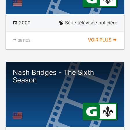
2000
Série télévisée policière
VOIR PLUS
391103
Nash Bridges - The Sixth
Season