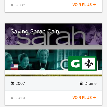
VOIR PLUS
375681
Saving Sarah Cain
2007
Drame
VOIR PLUS
304131