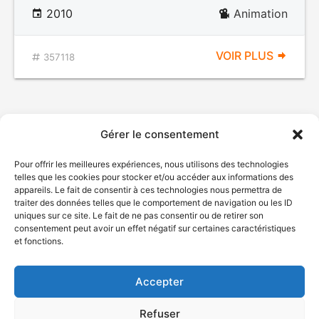
2010
Animation
VOIR PLUS
357118
Gérer le consentement
Pour offrir les meilleures expériences, nous utilisons des technologies
telles que les cookies pour stocker et/ou accéder aux informations des
appareils. Le fait de consentir à ces technologies nous permettra de
traiter des données telles que le comportement de navigation ou les ID
uniques sur ce site. Le fait de ne pas consentir ou de retirer son
© Gouvernement du Québec, 2026
consentement peut avoir un effet négatif sur certaines caractéristiques
et fonctions.
Nous joindre
Plan du site
Accepter
Accessibilité
Accès à l'information
Refuser
Déclaration de services