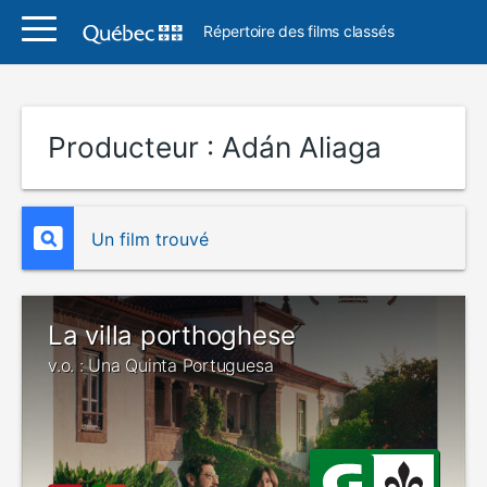
Répertoire des films classés
Producteur :
Adán Aliaga
Un film trouvé
La villa porthoghese
v.o. : Una Quinta Portuguesa