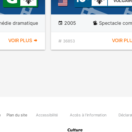
VULGAIR
édie dramatique
2005
Spectacle com
VOIR PLUS
VOIR PL
36853
e
Plan du site
Accessibilité
Accès à l'information
Déclara