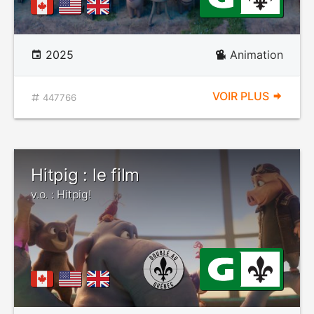
2025
Animation
VOIR PLUS
447766
Hitpig : le film
v.o. : Hitpig!