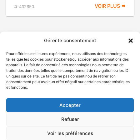
VOIR PLUS
432650
Gérer le consentement
Pour offrir les meilleures expériences, nous utilisons des technologies
telles que les cookies pour stocker et/ou accéder aux informations des
appareils. Le fait de consentir à ces technologies nous permettra de
traiter des données telles que le comportement de navigation ou les ID
uniques sur ce site. Le fait de ne pas consentir ou de retirer son
© Gouvernement du Québec, 2026
consentement peut avoir un effet négatif sur certaines caractéristiques
et fonctions.
Nous joindre
Plan du site
Accepter
Accessibilité
Accès à l'information
Refuser
Déclaration de services
Politique de confidentialité
Voir les préférences