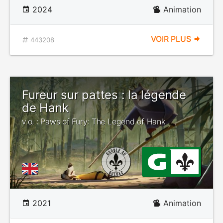
2024
Animation
VOIR PLUS
443208
Fureur sur pattes : la légende
de Hank
v.o. : Paws of Fury: The Legend of Hank
2021
Animation