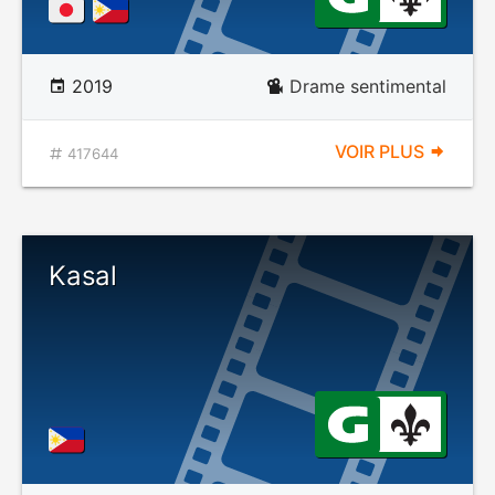
2019
Drame sentimental
VOIR PLUS
417644
Kasal