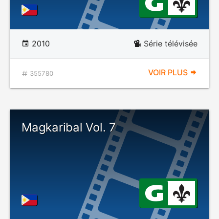
2010
Série télévisée
VOIR PLUS
355780
Magkaribal Vol. 7