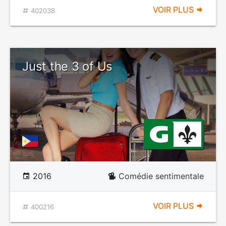
VOIR PLUS
402038
Just the 3 of Us
2016
Comédie sentimentale
VOIR PLUS
400216