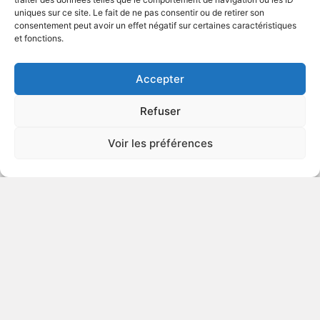
uniques sur ce site. Le fait de ne pas consentir ou de retirer son
2017
Série télévisée comique
consentement peut avoir un effet négatif sur certaines caractéristiques
et fonctions.
VOIR PLUS
444914
Accepter
Refuser
The Wayans Bros.: The
Voir les préférences
Complete Second Season
1995
Série télévisée comique