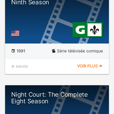
Ninth Season
1991
Série télévisée comique
VOIR PLUS
445439
Night Court: The Complete
Eight Season