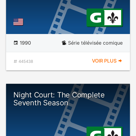
1990
Série télévisée comique
VOIR PLUS
445438
Night Court: The Complete
Seventh Season