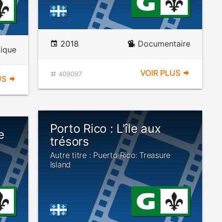
2018
Documentaire
tique
VOIR PLUS
409097
US
Porto Rico : L'île aux
e
trésors
Autre titre : Puerto Rico: Treasure
Island