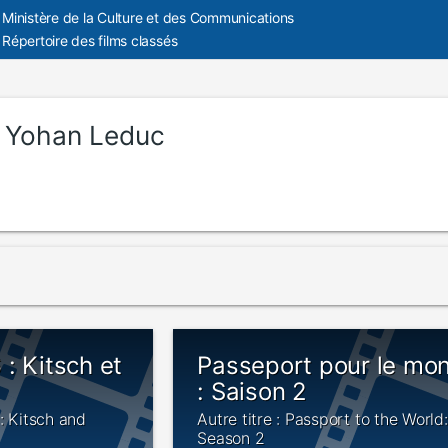
Ministère de la Culture et des Communications
Répertoire des films classés
:
Yohan Leduc
: Kitsch et
Passeport pour le mo
: Saison 2
6: Kitsch and
Autre titre : Passport to the World:
Season 2