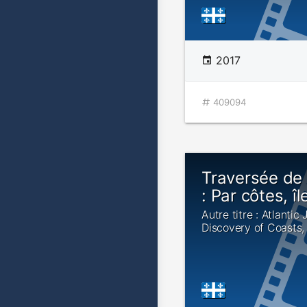
2017
409094
Traversée de 
: Par côtes, î
Autre titre : Atlantic
Discovery of Coasts,