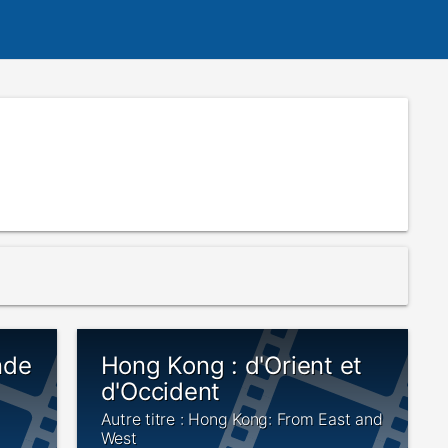
nde
Hong Kong : d'Orient et
d'Occident
Autre titre : Hong Kong: From East and
West