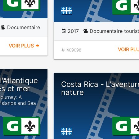
Documentaire
2017
Documentaire touris
VOIR PLUS
VOIR PL
409098
l'Atlantique
Costa Rica - L'aventur
les et mer
nature
 Journey: A
 Islands and Sea