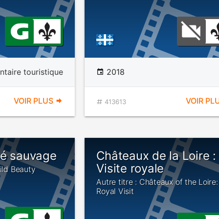
taire touristique
2018
VOIR PLUS
VOIR PL
413613
té sauvage
Châteaux de la Loire :
Visite royale
Wild Beauty
Autre titre : Châteaux of the Loire:
Royal Visit