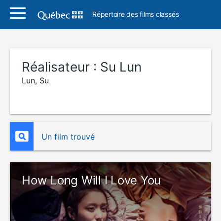
Répertoire des films classés
Réalisateur :
Su Lun
Lun, Su
Un film trouvé
How Long Will I Love You