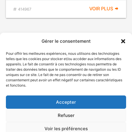
VOIR PLUS
414967
Gérer le consentement
Pour offrir les meilleures expériences, nous utilisons des technologies
telles que les cookies pour stocker et/ou accéder aux informations des
appareils. Le fait de consentir à ces technologies nous permettra de
traiter des données telles que le comportement de navigation ou les ID
uniques sur ce site. Le fait de ne pas consentir ou de retirer son
© Gouvernement du Québec, 2026
consentement peut avoir un effet négatif sur certaines caractéristiques
et fonctions.
Nous joindre
Plan du site
Accepter
Accessibilité
Accès à l'information
Refuser
Déclaration de services
Politique de confidentialité
Voir les préférences