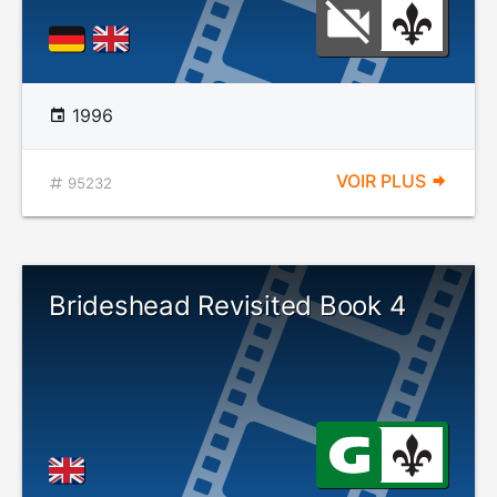
1996
VOIR PLUS
95232
Brideshead Revisited Book 4