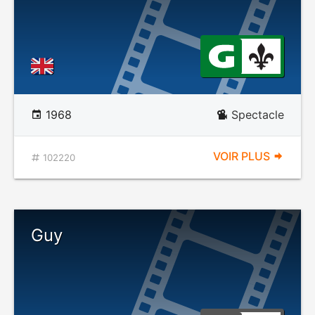
1968
Spectacle
VOIR PLUS
102220
Guy