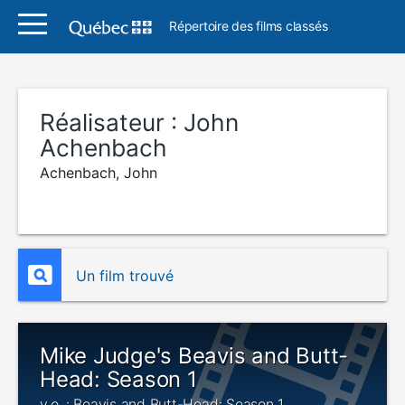
Répertoire des films classés
Réalisateur :
John
Achenbach
Achenbach, John
Un film trouvé
Mike Judge's Beavis and Butt-
Head: Season 1
v.o. : Beavis and Butt-Head: Season 1