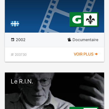
2002
Documentaire
VOIR PLUS
203730
Le R.I.N.