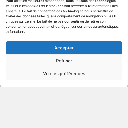
Pour offrir les meilleures expériences, nous utilisons des technologies
telles que les cookies pour stocker et/ou accéder aux informations des
appareils. Le fait de consentir à ces technologies nous permettra de
traiter des données telles que le comportement de navigation ou les ID
uniques sur ce site. Le fait de ne pas consentir ou de retirer son
1991
consentement peut avoir un effet négatif sur certaines caractéristiques
et fonctions.
VOIR PLUS
48218
Accepter
Refuser
Bonjour monsieur Gauguin
Voir les préférences