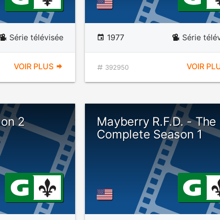
Série télévisée
1977
Série télé
VOIR PLUS
VOIR PL
392950
on 2
Mayberry R.F.D. - The
Complete Season 1