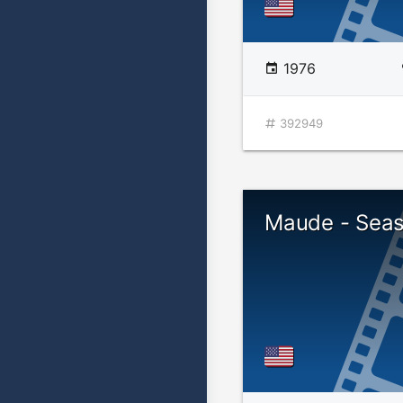
1976
392949
Maude - Seas