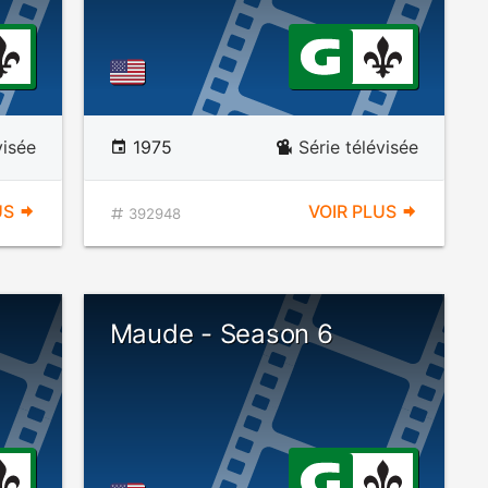
visée
1975
Série télévisée
US
VOIR PLUS
392948
Maude - Season 6