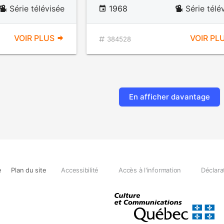
Série télévisée
1968
Série télé
VOIR PLUS
VOIR PL
384528
En afficher davantage
e
Plan du site
Accessibilité
Accès à l'information
Déclara