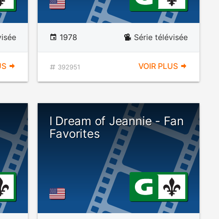
visée
1978
Série télévisée
US
VOIR PLUS
392951
I Dream of Jeannie - Fan
Favorites