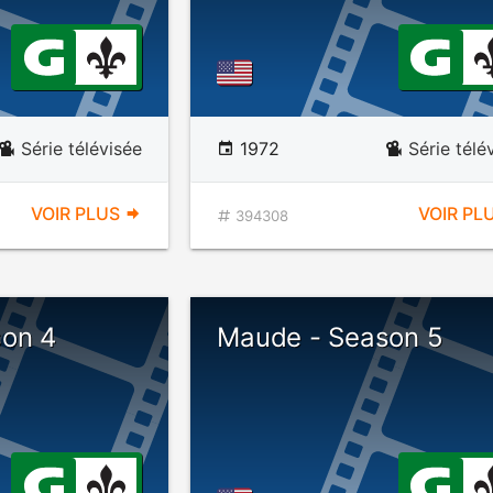
Série télévisée
1972
Série télé
VOIR PLUS
VOIR PL
394308
on 4
Maude - Season 5