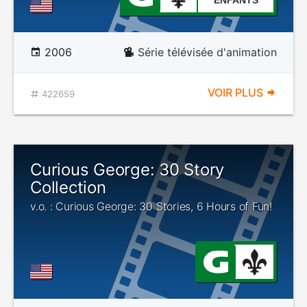
ENFANTS
2006
Série télévisée d'animation
VOIR PLUS
422659
Curious George: 30 Story
Collection
v.o. : Curious George: 30 Stories, 6 Hours of Fun!