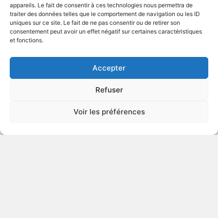
appareils. Le fait de consentir à ces technologies nous permettra de
traiter des données telles que le comportement de navigation ou les ID
uniques sur ce site. Le fait de ne pas consentir ou de retirer son
1995
Film pornographique
consentement peut avoir un effet négatif sur certaines caractéristiques
et fonctions.
VOIR PLUS
151841
Accepter
Refuser
Cry Baby
Voir les préférences
SEXUALITÉ
EXPLICITE
1995
Film pornographique