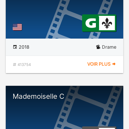
2018
Drame
VOIR PLUS
413754
Mademoiselle C