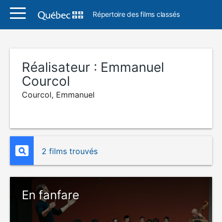
Répertoire des films classés
Réalisateur :
Emmanuel
Courcol
Courcol, Emmanuel
2 films trouvés
En fanfare