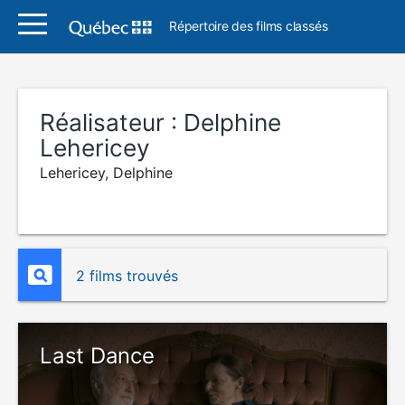
Répertoire des films classés
Réalisateur :
Delphine
Lehericey
Lehericey, Delphine
2 films trouvés
Last Dance