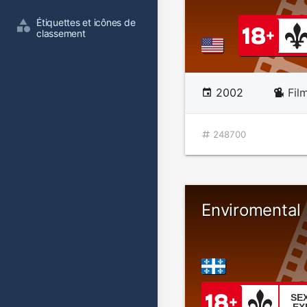
Étiquettes et icônes de 
classement
2002
Fil
248700
Enviromental
SE