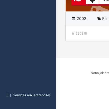
EX
2002
Fil
236318
Nous joindr
Services aux entreprises