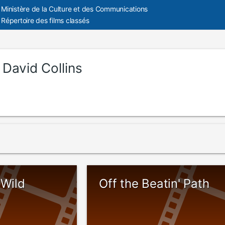
Ministère de la Culture et des Communications
Répertoire des films classés
:
David Collins
 Wild
Off the Beatin' Path