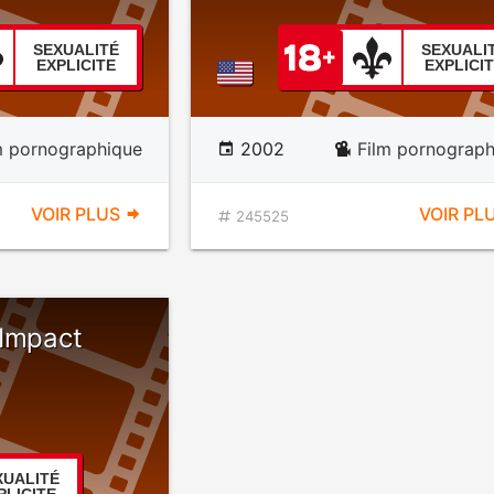
SEXUALITÉ
SEXUALI
EXPLICITE
EXPLICI
m pornographique
2002
Film pornograph
VOIR PLUS
VOIR PL
245525
 Impact
XUALITÉ