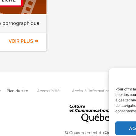
PLICITE
m pornographique
VOIR PLUS
Pour offrir 
e
Plan du site
Accessibilité
Accès à l'information
Déclara
cookies pour
à ces techn
de navigatio
consentement
Ac
© Gouvernement du Québec, 2026