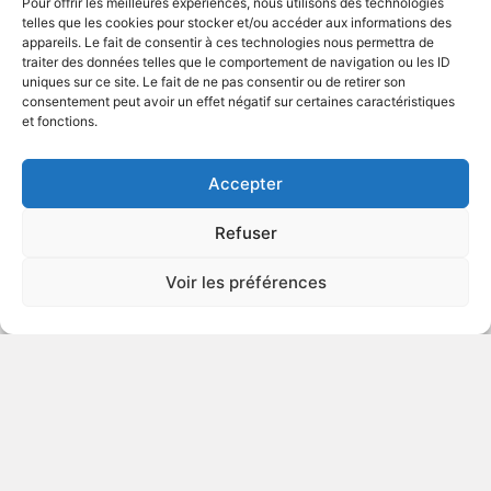
Pour offrir les meilleures expériences, nous utilisons des technologies
ENFANTS
telles que les cookies pour stocker et/ou accéder aux informations des
appareils. Le fait de consentir à ces technologies nous permettra de
traiter des données telles que le comportement de navigation ou les ID
uniques sur ce site. Le fait de ne pas consentir ou de retirer son
2022
Série télévisée d'animation
consentement peut avoir un effet négatif sur certaines caractéristiques
et fonctions.
VOIR PLUS
434514
Accepter
Refuser
Paw Patrol: Rescue Knights
Voir les préférences
POUR
ENFANTS