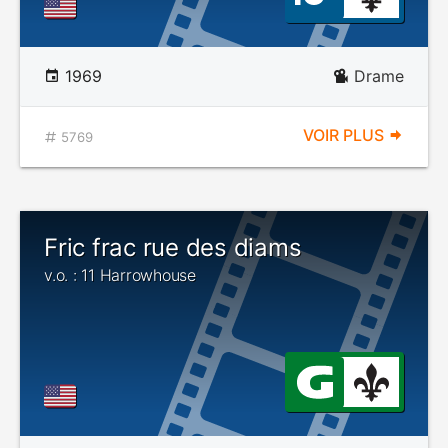
1969
Drame
VOIR PLUS
5769
Fric frac rue des diams
v.o. : 11 Harrowhouse