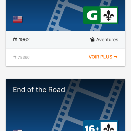
1962
Aventures
VOIR PLUS
78366
End of the Road