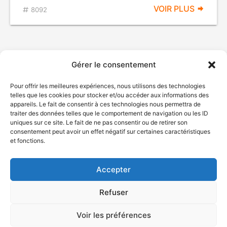
VOIR PLUS
8092
Gérer le consentement
Pour offrir les meilleures expériences, nous utilisons des technologies
telles que les cookies pour stocker et/ou accéder aux informations des
appareils. Le fait de consentir à ces technologies nous permettra de
traiter des données telles que le comportement de navigation ou les ID
uniques sur ce site. Le fait de ne pas consentir ou de retirer son
© Gouvernement du Québec, 2026
consentement peut avoir un effet négatif sur certaines caractéristiques
et fonctions.
Nous joindre
Plan du site
Accepter
Accessibilité
Accès à l'information
Refuser
Déclaration de services
Politique de confidentialité
Voir les préférences