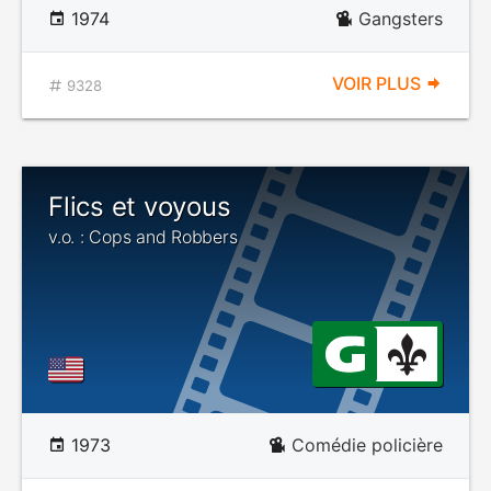
1974
Gangsters
VOIR PLUS
9328
Flics et voyous
v.o. : Cops and Robbers
1973
Comédie policière