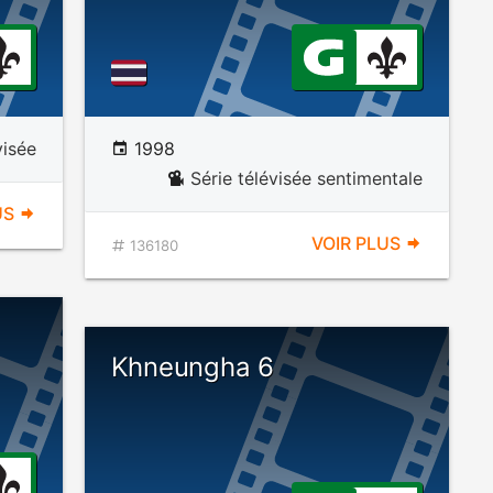
visée
1998
Série télévisée sentimentale
US
VOIR PLUS
136180
Khneungha 6