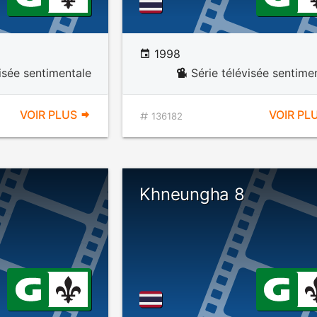
1998
visée sentimentale
Série télévisée sentime
VOIR PLUS
VOIR PL
136182
Khneungha 8