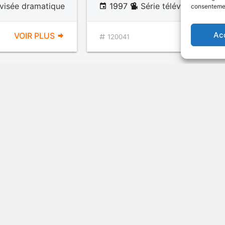
évisée dramatique
1997
Série télévisée drama
consentement
Ac
VOIR PLUS
VOIR PL
120041
Roiladit 6
évisée dramatique
1997
Série télévisée drama