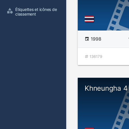
Étiquettes et icônes de 
classement
1998
136179
Khneungha 4