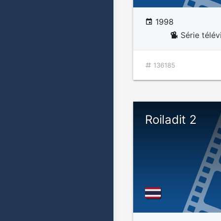
1998
Série télé
136185
Roiladit 2