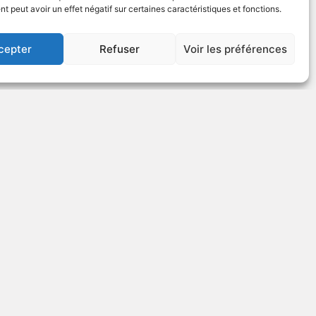
tique
1997
Série télévisée dramatique
 peut avoir un effet négatif sur certaines caractéristiques et fonctions.
cepter
Refuser
Voir les préférences
US
VOIR PLUS
120043
Roiladit 7
tique
1997
Série télévisée dramatique