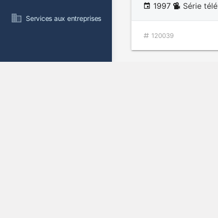
1997
Série tél
Services aux entreprises
120039
Roiladit 5
1997
Série tél