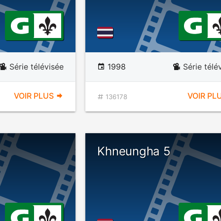
Série télévisée
1998
Série télé
VOIR PLUS
VOIR PL
136178
Khneungha 5