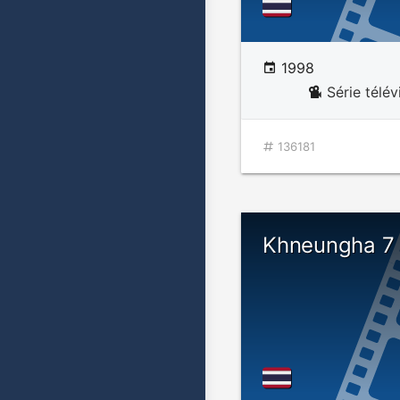
1998
Série télé
136181
Khneungha 7