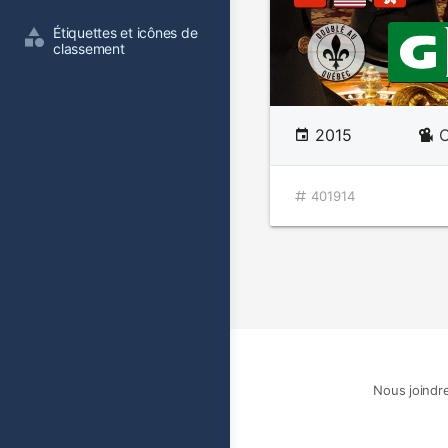
Étiquettes et icônes de 
classement
2015
C
401914
Nous joindr