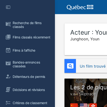
Recherche de films 
classés
Acteur :
You
Films classés récemment
Junghoon, Youn
Films à l’affiche
Bandes-annonces 
Un film trouvé
classées
Détenteurs de permis
Les 2 de piq
Décisions et révisions
v.o. : Skiptrace
Critères de classement