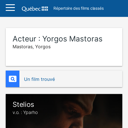
Répertoire des films classés
Acteur :
Yorgos Mastoras
Mastoras, Yorgos
Un film trouvé
Stelios
v.o. : Yparho