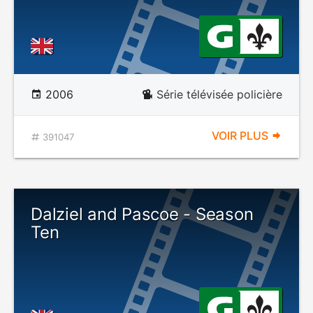
2006
Série télévisée policière
VOIR PLUS
391047
Dalziel and Pascoe - Season
Ten