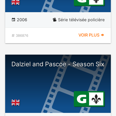
2006
Série télévisée policière
VOIR PLUS
386876
Dalziel and Pascoe - Season Six