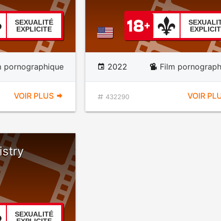
SEXUALITÉ
SEXUALI
EXPLICITE
EXPLICI
m pornographique
2022
Film pornograph
VOIR PLUS
VOIR PL
432290
istry
SEXUALITÉ