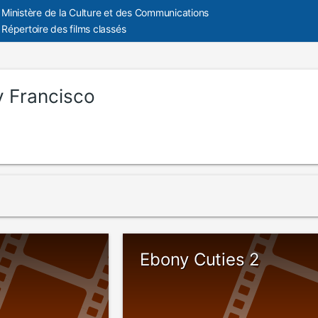
Ministère de la Culture et des Communications
Répertoire des films classés
y Francisco
Ebony Cuties 2