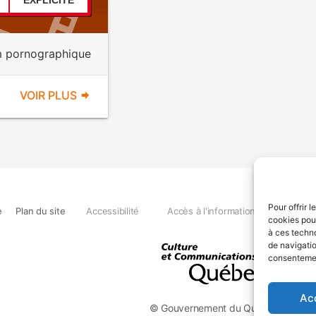
EXPLICITE
m pornographique
VOIR PLUS
Pour offrir 
e
Plan du site
Accessibilité
Accès à l'information
Déclara
cookies pour
à ces techn
de navigatio
consentement
Ac
© Gouvernement du Québec, 2026