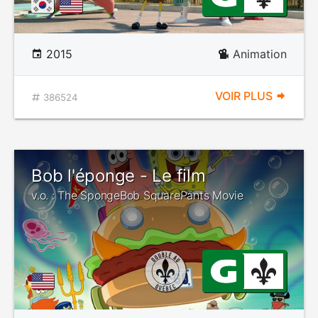
2015
Animation
VOIR PLUS
386524
Bob l'éponge - Le film
v.o. : The SpongeBob SquarePants Movie