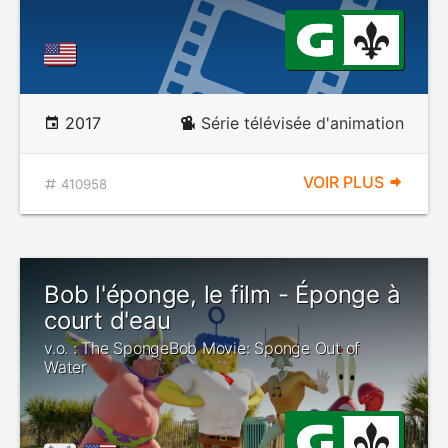
2017
Série télévisée d'animation
VOIR PLUS
410958
Bob l'éponge, le film - Éponge à
court d'eau
v.o. : The SpongeBob Movie: Sponge Out of
Water