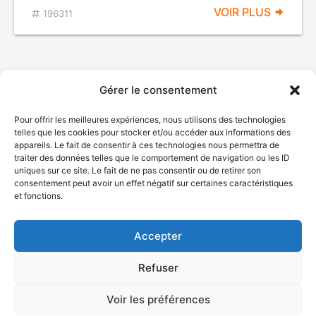
VOIR PLUS
196311
Gérer le consentement
Pour offrir les meilleures expériences, nous utilisons des technologies
telles que les cookies pour stocker et/ou accéder aux informations des
appareils. Le fait de consentir à ces technologies nous permettra de
traiter des données telles que le comportement de navigation ou les ID
uniques sur ce site. Le fait de ne pas consentir ou de retirer son
© Gouvernement du Québec, 2026
consentement peut avoir un effet négatif sur certaines caractéristiques
et fonctions.
Nous joindre
Plan du site
Accepter
Accessibilité
Accès à l'information
Refuser
Déclaration de services
Politique de confidentialité
Voir les préférences