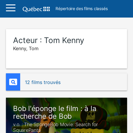
Répertoire des films classés
Acteur :
Tom Kenny
Kenny, Tom
12 films trouvés
Bob l'éponge le film : à la
recherche de Bob
v.o. : The SpongeBob Movie: Search for
SquarePants