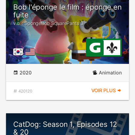
Bob l'éponge le film : éponge en
fuite
v.o. : SpongeBob SquarePants 3
2020
Animation
VOIR PLUS
420120
CatDog: Season 1, Episodes 12
& 20