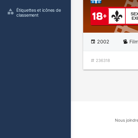
Étiquettes et icônes de 
SE
classement
EX
2002
Fil
236318
Nous joindr