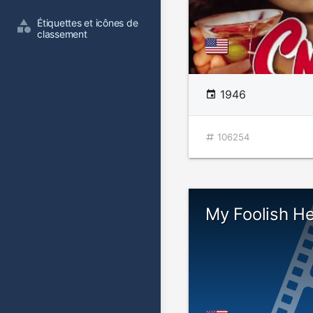
Étiquettes et icônes de 
classement
1946
106254
My Foolish He