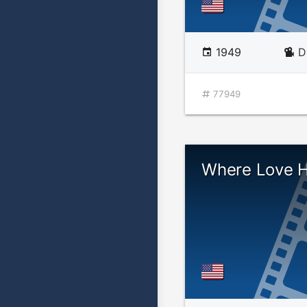
1949
D
77949
Where Love 