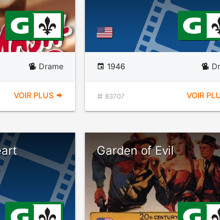
Drame
1946
D
VOIR PLUS
VOIR PL
83707
art
Garden of Evil