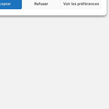
cepter
Refuser
Voir les préférences
US
VOIR PLUS
40071
The Snows of
Kilimanjaro
Autre titre : Ava Gardner: Snows of
Kilimanjaro
opée
1952
Drame
US
VOIR PLUS
36046