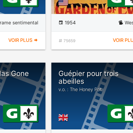
rame sentimental
1954
Wes
VOIR PLUS
VOIR PL
75659
Has Gone
Guépier pour trois
abeilles
v.o. : The Honey Pot