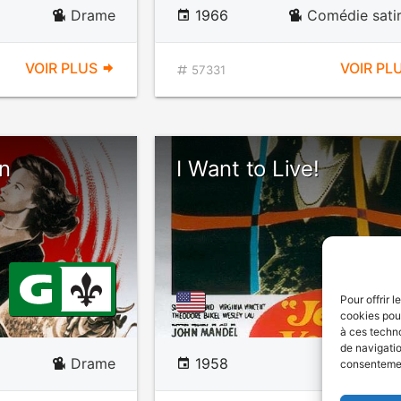
Drame
1966
Comédie sati
VOIR PLUS
VOIR PL
57331
n
I Want to Live!
Pour offrir 
cookies pour
à ces techn
de navigatio
Drame
1958
Docud
consentement