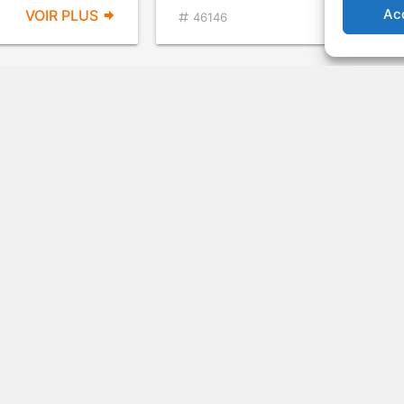
Ac
VOIR PLUS
VOIR PL
46146
ment
The Conqueror
Drame
1955
Ép
VOIR PLUS
VOIR PL
37175