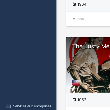
1964
61016
The Lusty Me
1952
Services aux entreprises