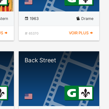
tern
1963
Drame
US
VOIR PLUS
65370
Back Street