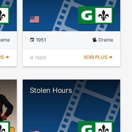
rame
1951
Drame
US
VOIR PLUS
78915
Stolen Hours