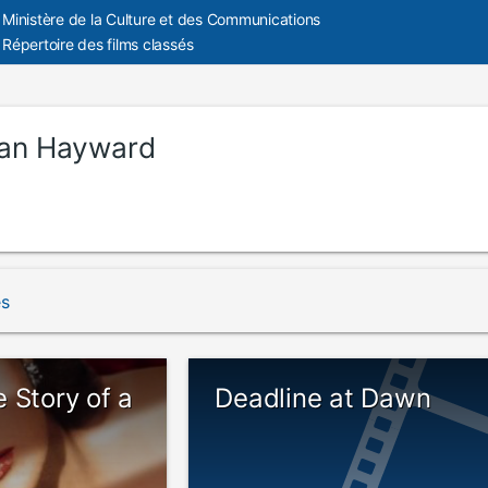
Ministère de la Culture et des Communications
Répertoire des films classés
an Hayward
és
 Story of a
Deadline at Dawn